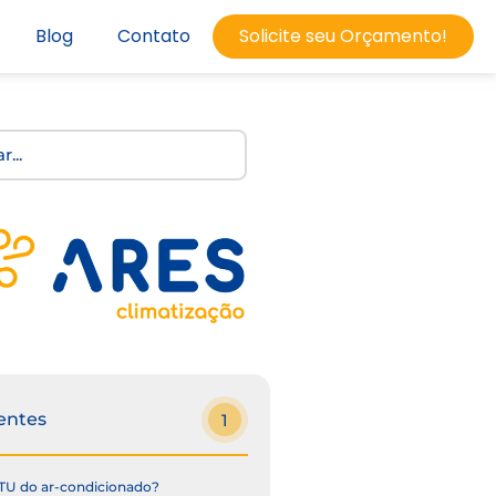
Blog
Contato
Solicite seu Orçamento!
entes
1
TU do ar-condicionado?