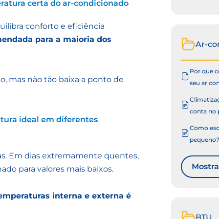
eratura certa do ar-condicionado
libra conforto e eficiência
omendada para a maioria dos
Ar-co
Por que co
to, mas não tão baixa a ponto de
seu ar co
Climatizaç
conta no 
tura ideal em diferentes
Como esco
pequeno
nas. Em dias extremamente quentes,
Mostra
ado para valores mais baixos.
mperaturas interna e externa é
BTU