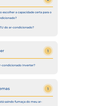
 escolher a capacidade certa para o
ndicionado?
TU do ar-condicionado?
ter
1
r-condicionado Inverter?
lemas
1
stá saindo fumaça do meu ar-