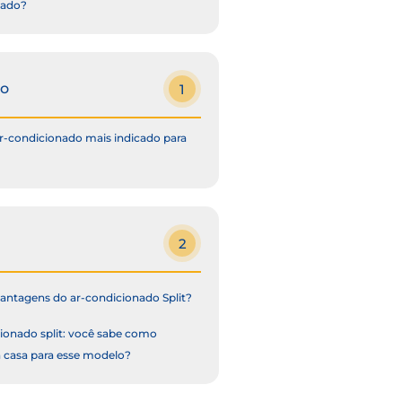
nado?
to
1
ar-condicionado mais indicado para
2
vantagens do ar-condicionado Split?
ionado split: você sabe como
a casa para esse modelo?