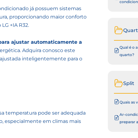
condicio
condicionado já possuem sistemas
ra, proporcionando maior conforto
 LG +IA R32.
Quar
l para ajustar automaticamente a
Qual é o 
energética. Adquira conosco este
quarto?
ajustada inteligentemente para o
Split
Quais as 
Essa temperatura pode ser adequada
Ar-condic
io, especialmente em climas mais
preparar 