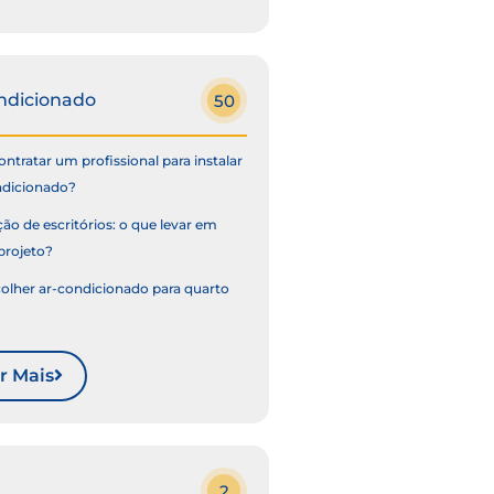
ndicionado
50
ntratar um profissional para instalar
ndicionado?
ão de escritórios: o que levar em
projeto?
lher ar-condicionado para quarto
?
r Mais
2