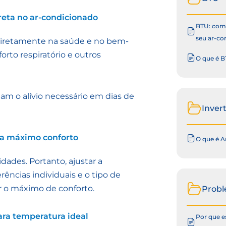
reta no ar-condicionado
BTU: como
seu ar-co
diretamente na saúde e no bem-
rto respiratório e outros
O que é B
am o alívio necessário em dias de
Inver
ra máximo conforto
O que é A
ades. Portanto, ajustar a
ências individuais e o tipo de
ir o máximo de conforto.
Prob
ara temperatura ideal
Por que e