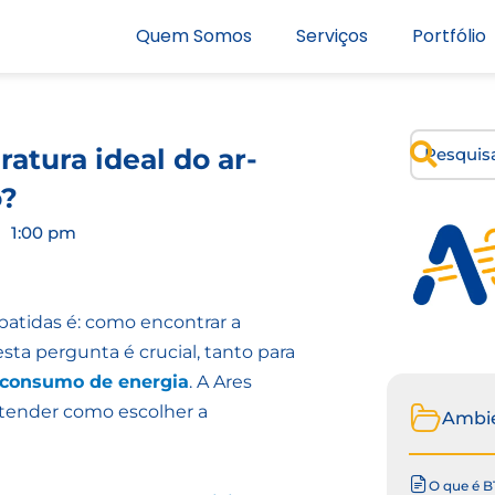
Quem Somos
Serviços
Portfólio
atura ideal do ar-
o?
1:00 pm
batidas é: como encontrar a
sta pergunta é crucial, tanto para
 consumo de energia
. A Ares
ntender como escolher a
Ambi
O que é B