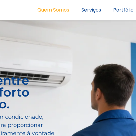
Quem Somos
Serviços
Portfólio
entre
forto
o.
ar condicionado,
ra proporcionar
eiramente à vontade.