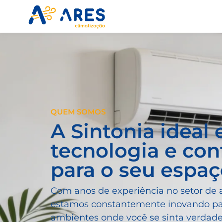
Skip
to
content
QUEM SOMOS
A Sintonia ideal 
tecnologia e con
para o seu espaç
Com anos de experiência no setor de 
estamos constantemente inovando pa
ambientes onde você se sinta verdad