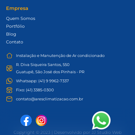
Empresa
Quem Somos
Portfólio
Blog
Contato
Instalação e Manutenção de Ar condicionado
R. Diva Siqueira Santos, 550
Guatupê, São José dos Pinhais - PR
Whatsapp: (41) 9 9962-7337
Fixo: (41) 3385-0300
contato@aresclimatizacao.com.br
F
a
Copyright © 2023 | Desenvolvido por JJ Studio Web