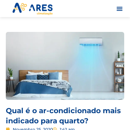
Skip
to
content
Quem S
Qual é o ar-condicionado mais
indicado para quarto?
Novembro 25, 2020
1:42 am