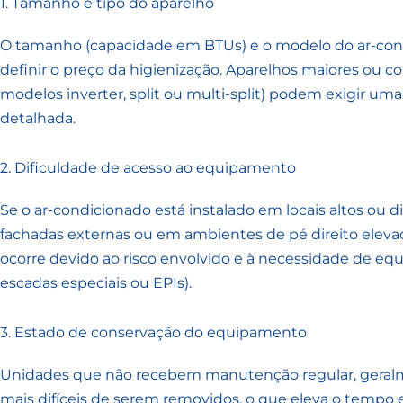
1. Tamanho e tipo do aparelho
O tamanho (capacidade em BTUs) e o modelo do ar-con
definir o preço da higienização. Aparelhos maiores ou 
modelos inverter, split ou multi-split) podem exigir um
detalhada.
2. Dificuldade de acesso ao equipamento
Se o ar-condicionado está instalado em locais altos ou d
fachadas externas ou em ambientes de pé direito eleva
ocorre devido ao risco envolvido e à necessidade de eq
escadas especiais ou EPIs).
3. Estado de conservação do equipamento
Unidades que não recebem manutenção regular, geralm
mais difíceis de serem removidos, o que eleva o tempo e