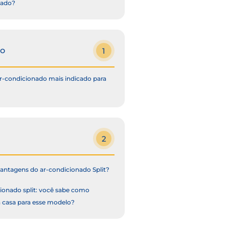
nado?
to
1
ar-condicionado mais indicado para
2
vantagens do ar-condicionado Split?
ionado split: você sabe como
a casa para esse modelo?