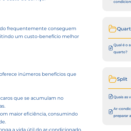
condicio
onado frequentemente conseguem
Quar
itindo um custo-benefício melhor
Qual é o 
quarto?
l oferece inúmeros benefícios que
Split
Quais as 
 ácaros que se acumulam no
as.
Ar-condic
om maior eficiência, consumindo
preparar 
de.
onga a vida útil do ar-condicionado,