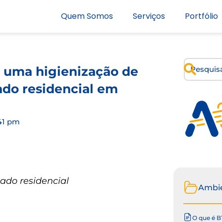
Quem Somos
Serviços
Portfólio
 uma higienização de
ado residencial em
41 pm
ado residencial
Ambi
O que é B