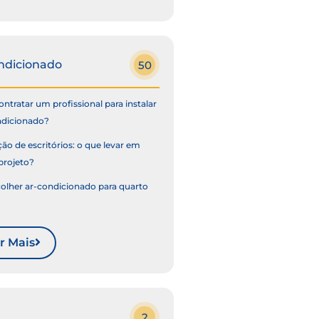
ndicionado
50
ntratar um profissional para instalar
ndicionado?
ão de escritórios: o que levar em
projeto?
lher ar-condicionado para quarto
?
r Mais
2