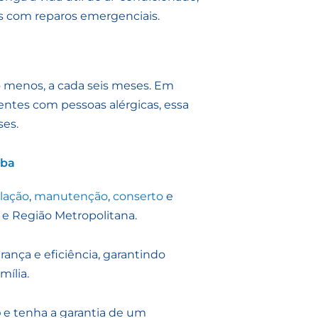
s com reparos emergenciais.
o menos, a cada seis meses. Em
entes com pessoas alérgicas, essa
ses.
iba
alação
,
manutenção
,
conserto
e
 e Região Metropolitana.
ança e eficiência, garantindo
mília.
o
e tenha a garantia de um