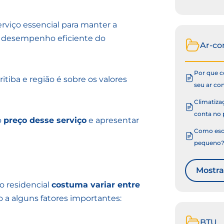
rviço essencial para manter a
r o desempenho eficiente do
Ar-co
Por que co
iba e região é sobre os valores
seu ar co
Climatizaç
conta no 
o
preço desse serviço
e apresentar
Como esco
pequeno
Mostra
o residencial
costuma variar entre
o a alguns fatores importantes:
BTU