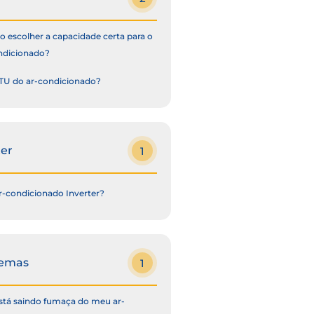
 escolher a capacidade certa para o
ndicionado?
TU do ar-condicionado?
ter
1
r-condicionado Inverter?
lemas
1
stá saindo fumaça do meu ar-