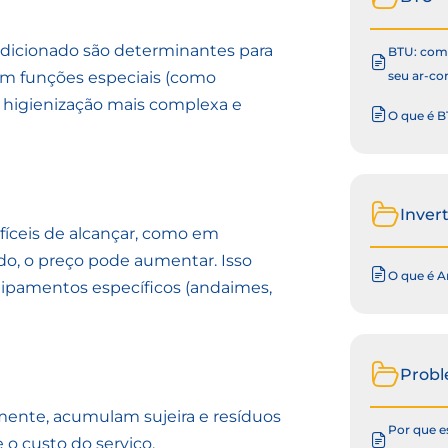
dicionado são determinantes para
BTU: como
com funções especiais (como
seu ar-co
a higienização mais complexa e
O que é B
Inver
ifíceis de alcançar, como em
do, o preço pode aumentar. Isso
O que é A
uipamentos específicos (andaimes,
Prob
ente, acumulam sujeira e resíduos
Por que e
 o custo do serviço.