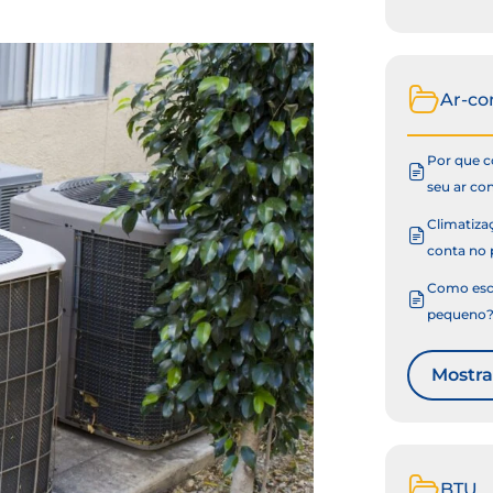
Ar-co
Por que co
seu ar co
Climatizaç
conta no 
Como esco
pequeno
Mostra
BTU