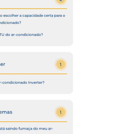
 escolher a capacidade certa para o
ndicionado?
TU do ar-condicionado?
ter
1
r-condicionado Inverter?
lemas
1
stá saindo fumaça do meu ar-