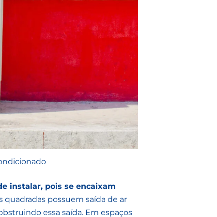
ondicionado
e instalar, pois se encaixam
s quadradas possuem saída de ar
s obstruindo essa saída. Em espaços