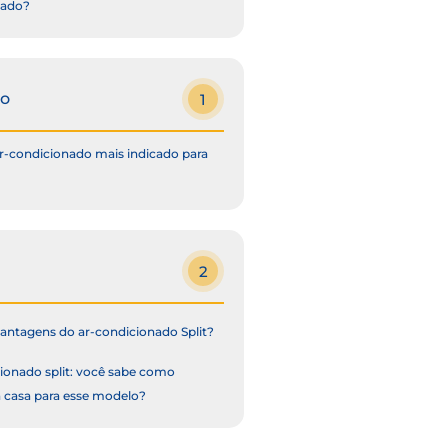
nado?
to
1
ar-condicionado mais indicado para
2
vantagens do ar-condicionado Split?
ionado split: você sabe como
a casa para esse modelo?