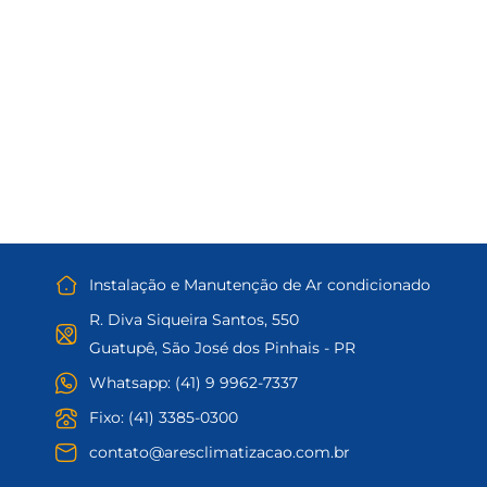
Instalação e Manutenção de Ar condicionado
R. Diva Siqueira Santos, 550
Guatupê, São José dos Pinhais - PR
Whatsapp: (41) 9 9962-7337
Fixo: (41) 3385-0300
contato@aresclimatizacao.com.br