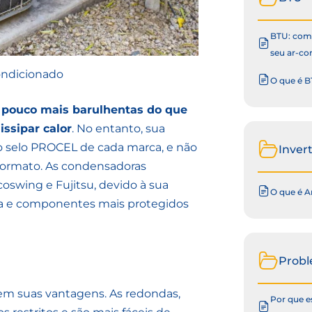
BTU: como
seu ar-co
ondicionado
O que é B
pouco mais barulhentas do que
ssipar calor
. No entanto, sua
 o selo PROCEL de cada marca, e não
Inver
 formato. As condensadoras
oswing e Fujitsu, devido à sua
O que é A
nga e componentes mais protegidos
Prob
tem suas vantagens. As redondas,
Por que e