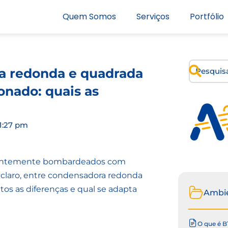
Quem Somos
Serviços
Portfólio
a redonda e quadrada
onado: quais as
1:27 pm
stantemente bombardeados com
, claro, entre condensadora redonda
tos as diferenças e qual se adapta
Ambi
O que é B