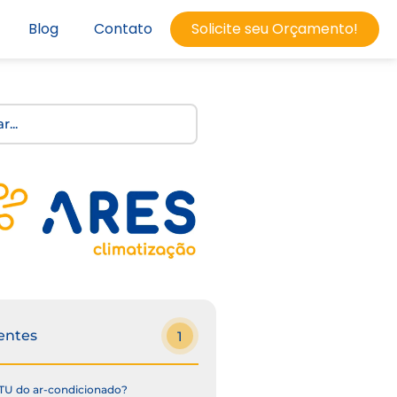
Blog
Contato
Solicite seu Orçamento!
entes
1
TU do ar-condicionado?