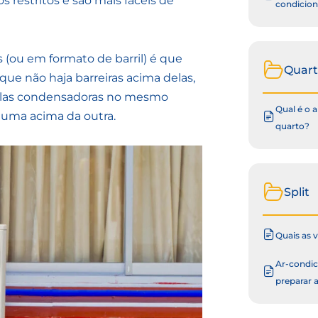
restritos e são mais fáceis de
condicio
(ou em formato de barril) é que
Quar
 que não haja barreiras acima delas,
iplas condensadoras no mesmo
Qual é o 
o uma acima da outra.
quarto?
Split
Quais as 
Ar-condic
preparar 