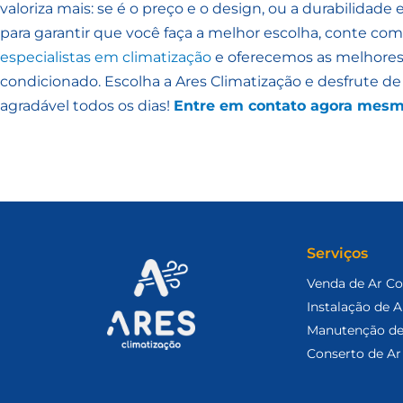
valoriza mais: se é o preço e o design, ou a durabilidad
para garantir que você faça a melhor escolha, conte com
especialistas em climatização
e oferecemos as melhores 
condicionado. Escolha a Ares Climatização e desfrute d
agradável todos os dias!
Entre em contato agora mesm
Serviços
Venda de Ar C
Instalação de 
Manutenção de
Conserto de Ar