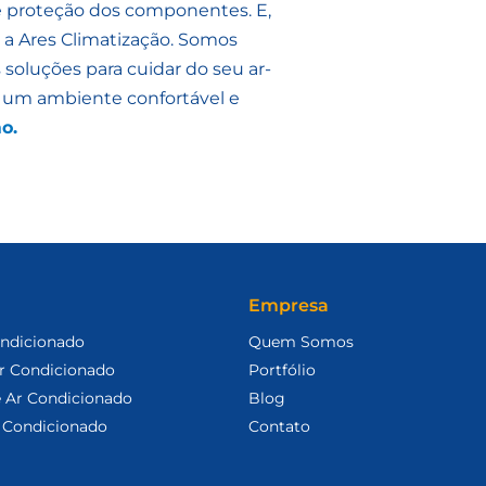
e e proteção dos componentes. E,
 a Ares Climatização. Somos
soluções para cuidar do seu ar-
e um ambiente confortável e
o.
Empresa
ondicionado
Quem Somos
Ar Condicionado
Portfólio
 Ar Condicionado
Blog
 Condicionado
Contato