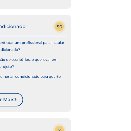
ndicionado
50
ntratar um profissional para instalar
ndicionado?
ão de escritórios: o que levar em
projeto?
lher ar-condicionado para quarto
?
r Mais
2