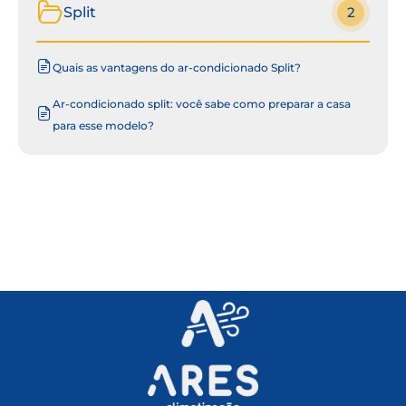
Split
2
Quais as vantagens do ar-condicionado Split?
Ar-condicionado split: você sabe como preparar a casa
para esse modelo?