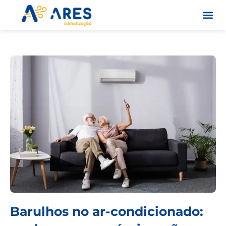
Skip
to
content
Quem S
Barulhos no ar-condicionado: